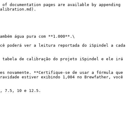
 of documentation pages are available by appending 
alibration.md).

ambém água pura com **1.000**.\

cê poderá ver a leitura reportada do iSpindel a cada 
 tabela de calibração do projeto iSpindel e ele irá 
es novamente. **Certifique-se de usar a fórmula que 
ravidade estiver exibindo 1,004 no Brewfather, você 
, 7.5, 10 e 12.5.
