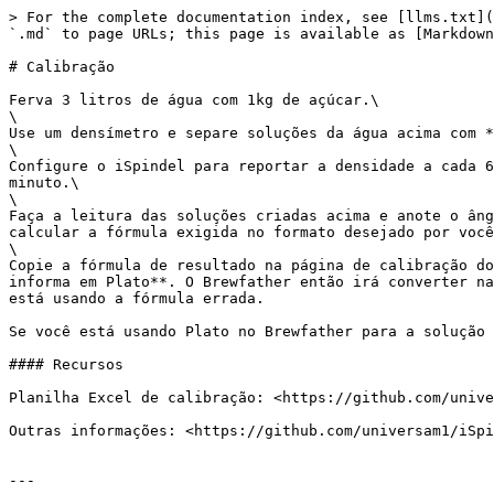
> For the complete documentation index, see [llms.txt](
`.md` to page URLs; this page is available as [Markdown
# Calibração

Ferva 3 litros de água com 1kg de açúcar.\

\

Use um densímetro e separe soluções da água acima com *
\

Configure o iSpindel para reportar a densidade a cada 6
minuto.\

\

Faça a leitura das soluções criadas acima e anote o âng
calcular a fórmula exigida no formato desejado por você
\

Copie a fórmula de resultado na página de calibração do
informa em Plato**. O Brewfather então irá converter na
está usando a fórmula errada.

Se você está usando Plato no Brewfather para a solução 
#### Recursos

Planilha Excel de calibração: <https://github.com/unive
Outras informações: <https://github.com/universam1/iSpi
---
