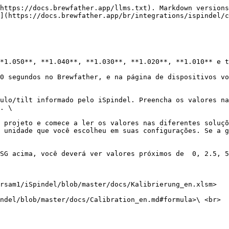
https://docs.brewfather.app/llms.txt). Markdown versions
](https://docs.brewfather.app/br/integrations/ispindel/c
*1.050**, **1.040**, **1.030**, **1.020**, **1.010** e t
0 segundos no Brewfather, e na página de dispositivos vo
ulo/tilt informado pelo iSpindel. Preencha os valores na
. \

 projeto e comece a ler os valores nas diferentes soluçõ
 unidade que você escolheu em suas configurações. Se a g
SG acima, você deverá ver valores próximos de  0, 2.5, 5
rsam1/iSpindel/blob/master/docs/Kalibrierung_en.xlsm>

ndel/blob/master/docs/Calibration_en.md#formula>\ <br>
